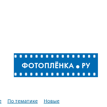
е
По тематике
Новые