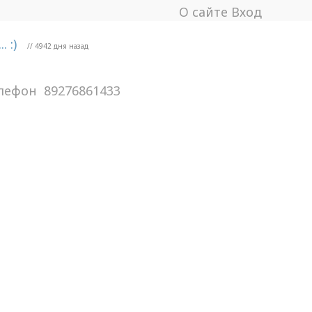
О сайте
Вход
 :)
// 4942 дня назад
лефон
89276861433